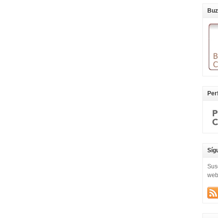
Buz
Per
Síg
Sus
we