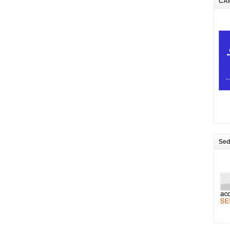
CA
Sed