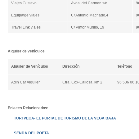
Viajes Gustavo
Avda. del Carmen s/n
9
Equipatge viajes
C/ Antonio Machado,4
9
Travel Link viajes
C/ Pintor Murillo, 19
9
Alquiler de vehículos
Alquiler de Vehículos
Dirección
Teléfono
Adin Car Alquiler
Ctra. Cox-Callosa, km 2
96 536 06 1
Enlaces Relacionados:
TURI VEGA- EL PORTAL DE TURISMO DE LA VEGA BAJA
SENDA DEL POETA