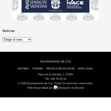
Noticias
Noticias
Ayuntamiento de Cox
HISTORIA
TURISMO
PROTECCIÓN DE DATOS
AVISO LEGAL
Plaza de la Glorieta, 1, 03350
Tlfn. 965 36 00 00
© 2026 Ayuntamiento de Cox. Todos los derechos reservados.
Web desarrollada por