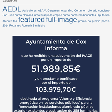
Etiquetas
AEDL
Agricultores
ASAJA
Certamen fotografico
Certamen Literario
concierto
San Juan
curso alemán
Curso busqueda empleo
curso camarero banquetes
Diputación
featured
full-image
Alicante
fea
premio po
premio poesia
2014
Regantes
Romeria San Isidro