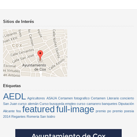
Sitios de Interés
Etiquetas
AEDL
Agricultores
ASAJA
Certamen fotografico
Certamen Literario
concierto
San Juan
curso alemán
Curso busqueda empleo
curso camarero banquetes
Diputación
featured
full-image
Alicante
fea
premio po
premio poesia
2014
Regantes
Romeria San Isidro