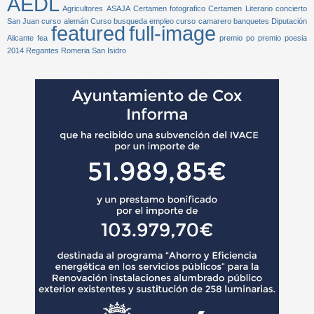
AEDL
Agricultores
ASAJA
Certamen fotografico
Certamen Literario
concierto
San Juan
curso alemán
Curso busqueda empleo
curso camarero banquetes
Diputación
featured
full-image
Alicante
fea
premio po
premio poesia
2014
Regantes
Romeria San Isidro