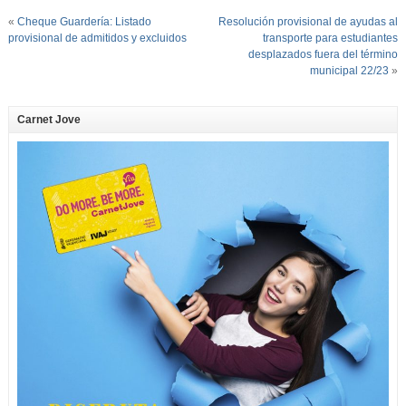
«
Cheque Guardería: Listado
Resolución provisional de ayudas al
provisional de admitidos y excluidos
transporte para estudiantes
desplazados fuera del término
municipal 22/23
»
Carnet Jove