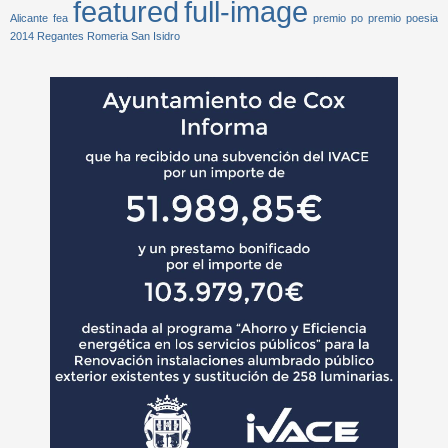
featured
full-image
Alicante
fea
premio po
premio poesia
2014
Regantes
Romeria San Isidro