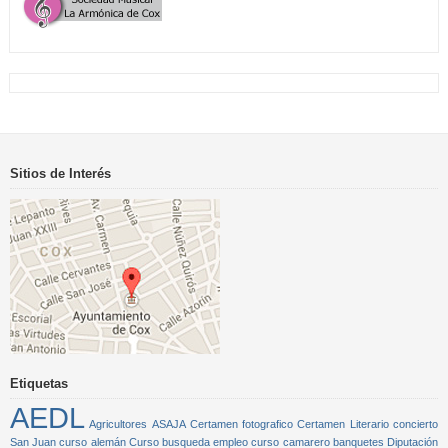
Sitios de Interés
Etiquetas
AEDL
Agricultores
ASAJA
Certamen fotografico
Certamen Literario
concierto
San Juan
curso alemán
Curso busqueda empleo
curso camarero banquetes
Diputación