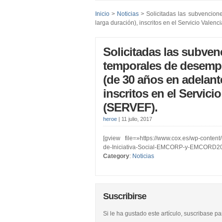
Inicio
>
Noticias
> Solicitadas las subvencio
larga duración), inscritos en el Servicio Val
Solicitadas las subven
temporales de desem
(de 30 años en adelant
inscritos en el Servic
(SERVEF).
heroe
|
11 julio, 2017
[gview file=»https://www.cox.es/wp-content
de-Iniciativa-Social-EMCORP-y-EMCORD20
Category
:
Noticias
Suscribirse
Si le ha gustado este artículo, suscribase p