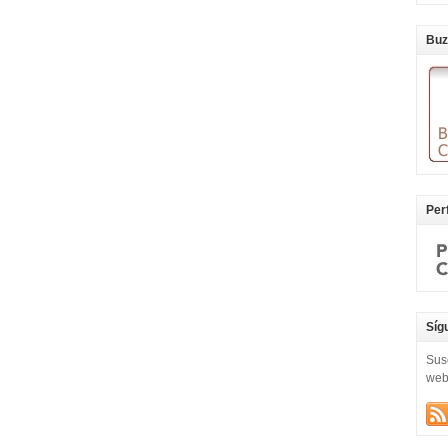
Buz
Per
Síg
Sus
we