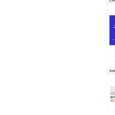
CA
Sed