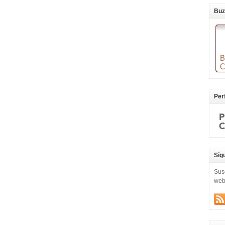
Buz
Per
Síg
Sus
we