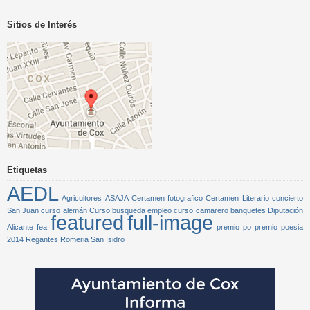
Sitios de Interés
Etiquetas
AEDL
Agricultores
ASAJA
Certamen fotografico
Certamen Literario
concierto
San Juan
curso alemán
Curso busqueda empleo
curso camarero banquetes
Diputación
featured
full-image
Alicante
fea
premio po
premio poesia
2014
Regantes
Romeria San Isidro