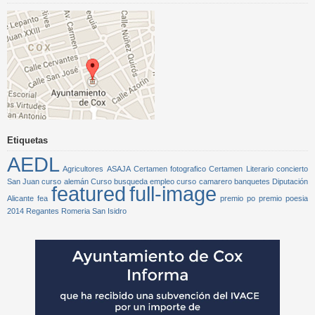
Etiquetas
AEDL
Agricultores
ASAJA
Certamen fotografico
Certamen Literario
concierto
San Juan
curso alemán
Curso busqueda empleo
curso camarero banquetes
Diputación
featured
full-image
Alicante
fea
premio po
premio poesia
2014
Regantes
Romeria San Isidro