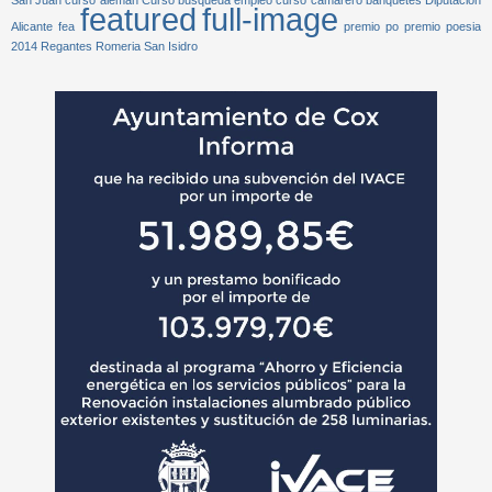
featured
full-image
Alicante
fea
premio po
premio poesia
2014
Regantes
Romeria San Isidro