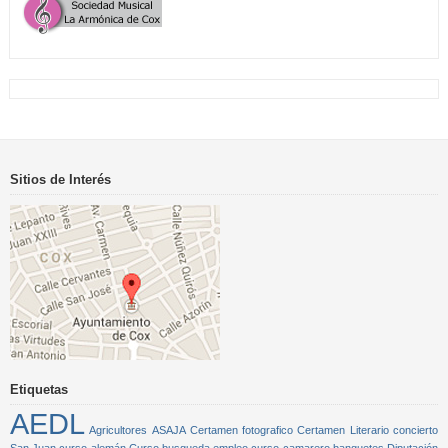
Sitios de Interés
Etiquetas
AEDL
Agricultores
ASAJA
Certamen fotografico
Certamen Literario
concierto
San Juan
curso alemán
Curso busqueda empleo
curso camarero banquetes
Diputación