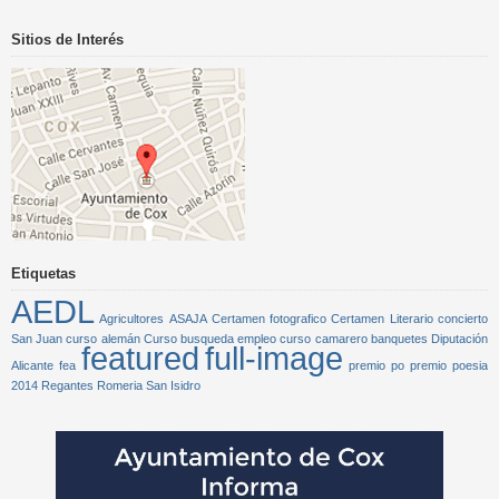
Sitios de Interés
Etiquetas
AEDL
Agricultores
ASAJA
Certamen fotografico
Certamen Literario
concierto
San Juan
curso alemán
Curso busqueda empleo
curso camarero banquetes
Diputación
featured
full-image
Alicante
fea
premio po
premio poesia
2014
Regantes
Romeria San Isidro