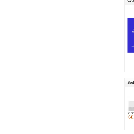
CA
Sed