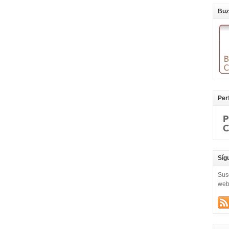
Buz
Per
Síg
Sus
we