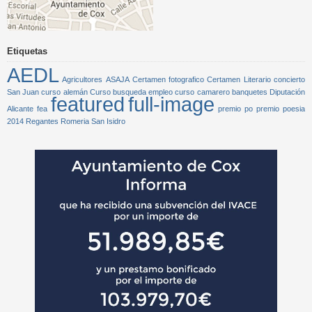
Etiquetas
AEDL
Agricultores
ASAJA
Certamen fotografico
Certamen Literario
concierto
San Juan
curso alemán
Curso busqueda empleo
curso camarero banquetes
Diputación
featured
full-image
Alicante
fea
premio po
premio poesia
2014
Regantes
Romeria San Isidro